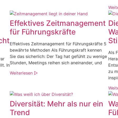
Weit
Effektives Zeitmanagement
Di
für Führungskräfte
Wa
cht
St
Effektives Zeitmanagement für Führungskräfte 5
bewährte Methoden Als Führungskraft kennen
Als 
Sie das sicherlich: Der Tag hat gefühlt zu wenige
war
Hera
Stunden, Meetings reihen sich aneinander, und
lt. In
Ents
zu m
Weiterlesen ▷
inspi
Weit
Diversität: Mehr als nur ein
Wa
Trend
Fü