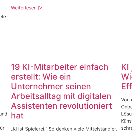
Weiterlesen ▷
ele
19 KI-Mitarbeiter einfach
KI
erstellt: Wie ein
Wi
Unternehmer seinen
Ef
Arbeitsalltag mit digitalen
Von 
Assistenten revolutioniert
Onbo
hat
 und
Lösu
Künst
ür
schr
„KI ist Spielerei.“ So denken viele Mittelständler.