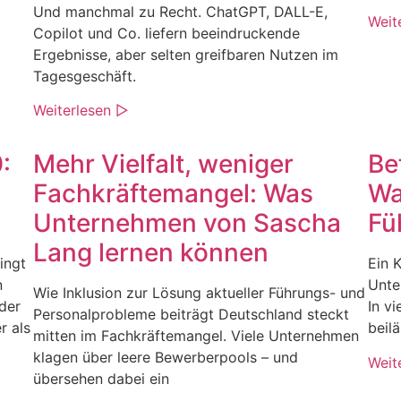
Und manchmal zu Recht. ChatGPT, DALL-E,
Weit
Copilot und Co. liefern beeindruckende
Ergebnisse, aber selten greifbaren Nutzen im
Tagesgeschäft.
Weiterlesen ▷
:
Mehr Vielfalt, weniger
Be
Fachkräftemangel: Was
Wa
Unternehmen von Sascha
Fü
Lang lernen können
ingt
Ein K
n
Unte
Wie Inklusion zur Lösung aktueller Führungs- und
der
In v
Personalprobleme beiträgt Deutschland steckt
r als
beil
mitten im Fachkräftemangel. Viele Unternehmen
klagen über leere Bewerberpools – und
Weit
übersehen dabei ein