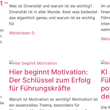
t –
Was ist Diversität und warum ist sie wichtig?
Im u
Diversität ist in aller Munde. Aber was bedeutet
fina
das eigentlich genau und warum ist es wichtig
Führ
für
inte
weit
ein
Weiterlesen ▷
h
Weit
it
Hier beginnt Motivation:
KI 
Der Schlüssel zum Erfolg
Fü
für Führungskräfte
po
de
n
Warum ist Motivation so wichtig? Motivation ist
die
ein essenzielles Thema, besonders für
Die 