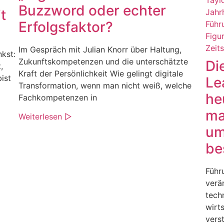
Buzzword oder echter
t
Erfolgsfaktor?
Im Gespräch mit Julian Knorr über Haltung,
kst:
Zukunftskompetenzen und die unterschätzte
Di
,
Kraft der Persönlichkeit Wie gelingt digitale
ist
Le
Transformation, wenn man nicht weiß, welche
he
Fachkompetenzen in
ma
Weiterlesen ▷
um
be
Führ
verä
tech
wirt
vers